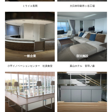
ミライエ長岡
大日本印刷市ヶ谷工場
一般企業
宿泊施設
小平イノベーションセンター 社員食堂
葉山ホテル 音羽ノ森