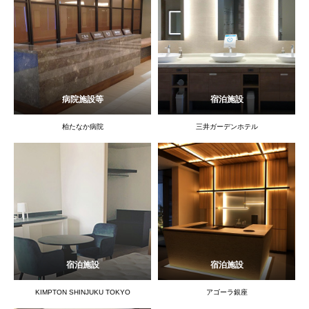
病院施設等
宿泊施設
柏たなか病院
三井ガーデンホテル
宿泊施設
宿泊施設
KIMPTON SHINJUKU TOKYO
アゴーラ銀座