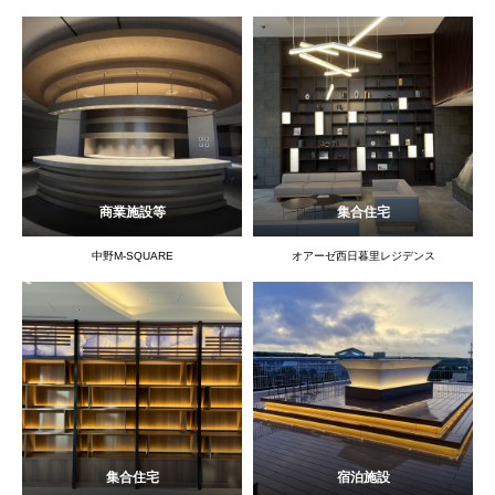
商業施設等
集合住宅
中野M-SQUARE
オアーゼ西日暮里レジデンス
集合住宅
宿泊施設