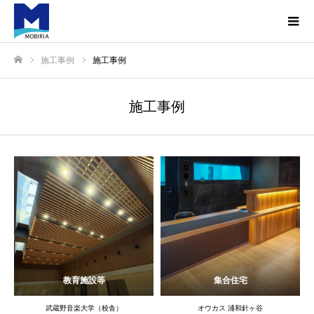
施工事例
施工事例
ホーム
施工事例
教育施設等
集合住宅
武蔵野音楽大学（校舎）
オウカス 浦和針ヶ谷