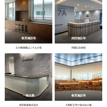
教育施設等
病院施設等
立川療護園はごろもの音
同愛記念病院
一般企業
教育施設等
持田製薬株式会社
大熊町立学び舎ゆめの森