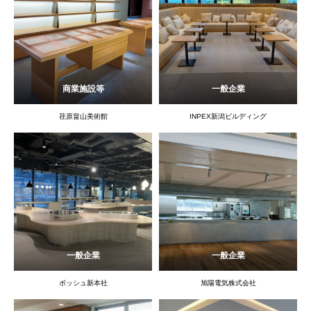
商業施設等
一般企業
荏原畠山美術館
INPEX新潟ビルディング
一般企業
一般企業
ボッシュ新本社
旭陽電気株式会社