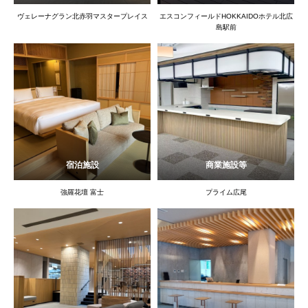
ヴェレーナグラン北赤羽マスタープレイス
エスコンフィールドHOKKAIDOホテル北広
島駅前
宿泊施設
商業施設等
強羅花壇 富士
プライム広尾