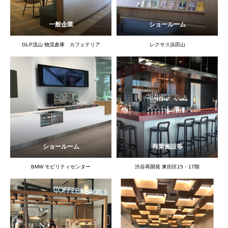
一般企業
ショールーム
GLP流山 物流倉庫 カフェテリア
レクサス浜田山
ショールーム
商業施設等
BMW モビリティセンター
渋谷再開発 東街区15・17階