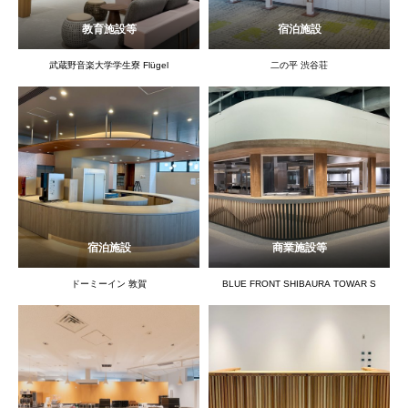
教育施設等
宿泊施設
武蔵野音楽大学学生寮 Flügel
二の平 渋谷荘
宿泊施設
商業施設等
ドーミーイン 敦賀
BLUE FRONT SHIBAURA TOWAR S