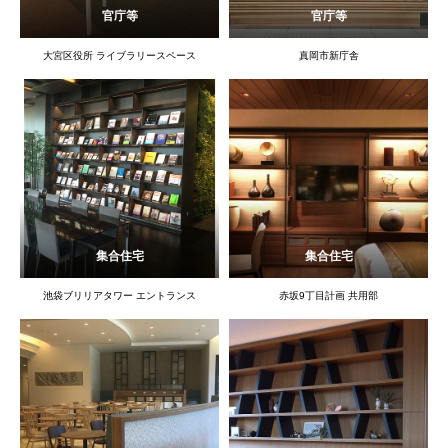
官庁等
官庁等
大宮区役所 ライブラリースペース
真岡市新庁舎
集合住宅
集合住宅
池袋ブリリアタワー エントランス
赤坂9丁目計画 共用部