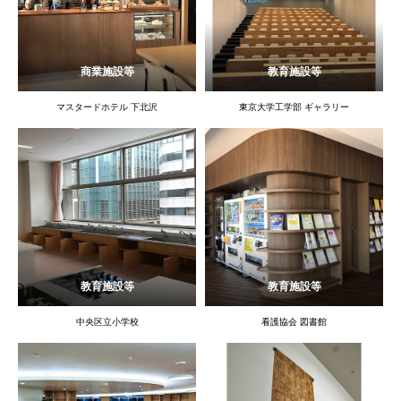
商業施設等
教育施設等
マスタードホテル 下北沢
東京大学工学部 ギャラリー
教育施設等
教育施設等
中央区立小学校
看護協会 図書館