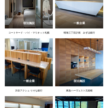
宿泊施設
一般企業
コートヤード・バイ・マリオット札幌
晴海三丁目計画 みずほ銀行
一般企業
宿泊施設
渋谷アクシュ りそな銀行
東急ハーヴェスト元箱根