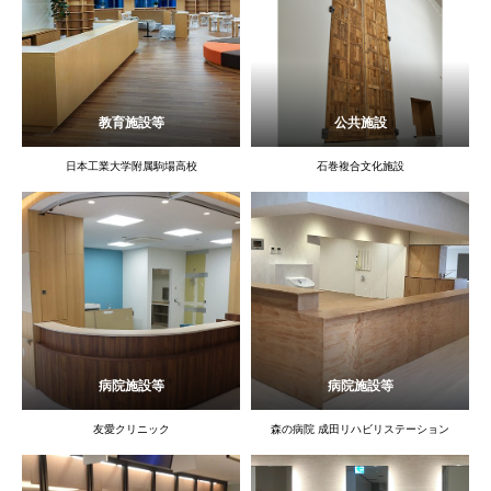
教育施設等
公共施設
日本工業大学附属駒場高校
石巻複合文化施設
病院施設等
病院施設等
友愛クリニック
森の病院 成田リハビリステーション