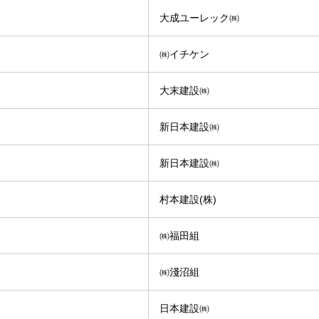
大成ユーレック㈱
㈱イチケン
大末建設㈱
新日本建設㈱
新日本建設㈱
村本建設(株)
㈱福田組
㈱淺沼組
日本建設㈱