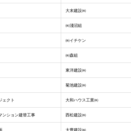
大末建設㈱
㈱淺沼組
㈱イチケン
㈱森組
東洋建設㈱
菊池建設㈱
ジェクト
大和ハウス工業㈱
マンション建替工事
西松建設㈱
画
大豊建設㈱