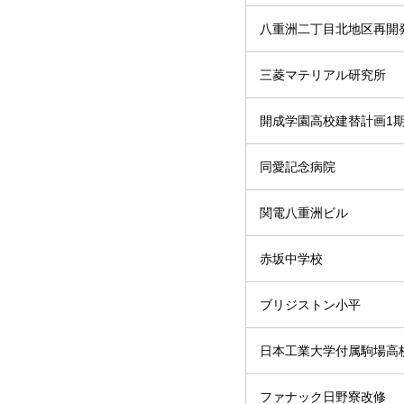
八重洲二丁目北地区再開
三菱マテリアル研究所
開成学園高校建替計画1
同愛記念病院
関電八重洲ビル
赤坂中学校
ブリジストン小平
日本工業大学付属駒場高
ファナック日野寮改修