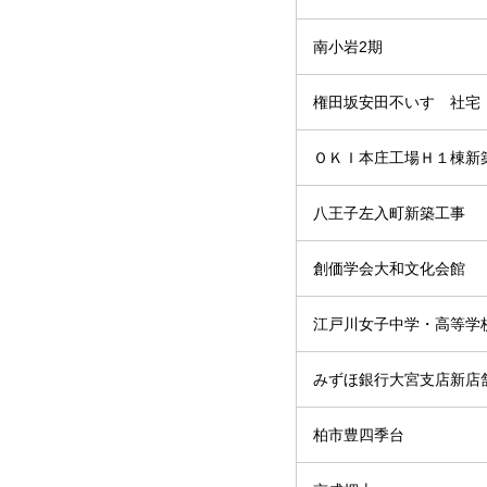
南小岩2期
権田坂安田不いすゞ社宅
ＯＫＩ本庄工場Ｈ１棟新
八王子左入町新築工事
創価学会大和文化会館
江戸川女子中学・高等学
みずほ銀行大宮支店新店
柏市豊四季台