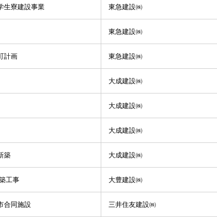
ｽ学生寮建設事業
東急建設㈱
東急建設㈱
町計画
東急建設㈱
大成建設㈱
大成建設㈱
大成建設㈱
新築
大成建設㈱
建築工事
大豊建設㈱
市合同施設
三井住友建設㈱