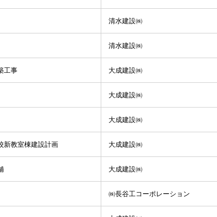
清水建設㈱
清水建設㈱
築工事
大成建設㈱
大成建設㈱
大成建設㈱
校新教室棟建設計画
大成建設㈱
舗
大成建設㈱
㈱長谷工コーポレーション