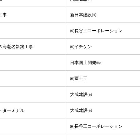
工事
新日本建設㈱
㈱長谷工コーポレーション
ス海老名新築工事
㈱イチケン
日本国土開発㈱
㈱冨士工
大成建設㈱
トターミナル
大成建設㈱
㈱長谷工コーポレーション