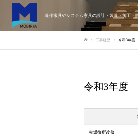
造作家具やシステム家具の設計・製造・施工・
工事経歴
令和3年度
ホーム
令和3年度
赤坂御所改修