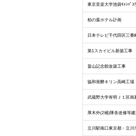
東京音楽大学池袋ｷｬﾝﾊﾟ
柏の葉ホテル計画
日本テレビ千代田区三番
第1スカイビル新築工事
畠山記念館改築工事
協和発酵キリン高崎工場
武蔵野大学有明Ｊ１区画
厚木外(2補)隊舎改修等
立川駅南口東京都・立川