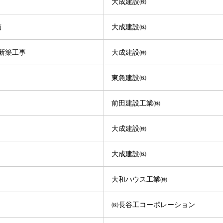
大成建設㈱
画
大成建設㈱
新築工事
大成建設㈱
東急建設㈱
前田建設工業㈱
大成建設㈱
大成建設㈱
大和ハウス工業㈱
㈱長谷工コーポレーション