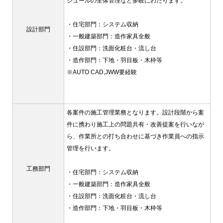
ジュールの全体管理など多岐にわたります。
・住宅部門：システム収納
設計部門
・一般建築部門：造作家具全般
・住設部門：洗面化粧台・流し台
・造作部門：下地・羽目板・木枠等
※AUTO CAD,JWW要経験
各案件の施工管理業務となります。設計段階から案
件に携わり施工上の問題共有・改善提案を行いなが
ら、作業所との打ち合わせに基づき作業員への指示
管理を行います。
工務部門
・住宅部門：システム収納
・一般建築部門：造作家具全般
・住設部門：洗面化粧台・流し台
・造作部門：下地・羽目板・木枠等