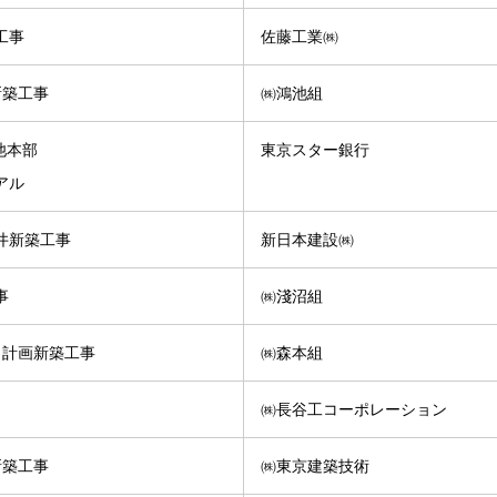
工事
佐藤工業㈱
新築工事
㈱鴻池組
池本部
東京スター銀行
アル
井新築工事
新日本建設㈱
事
㈱淺沼組
目計画新築工事
㈱森本組
㈱長谷工コーポレーション
新築工事
㈱東京建築技術