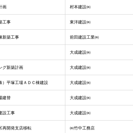
計画
村本建設㈱
築工事
東洋建設㈱
棟新築工事
前田建設工業㈱
大成建設㈱
ング新築計画
大成建設㈱
株）平塚工場ＡＤＣ棟建設
大成建設㈱
場建替
大成建設㈱
建設工事
大成建設㈱
区再開発支店移転
㈱竹中工務店