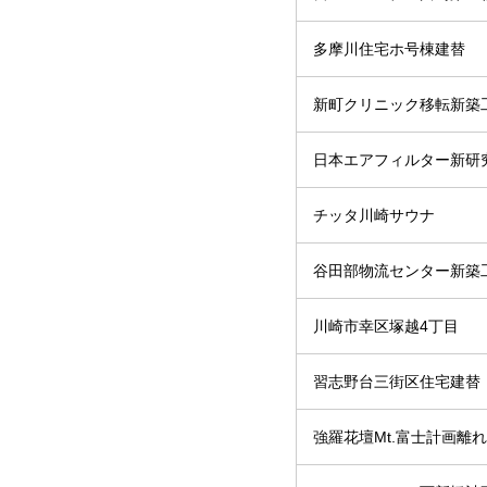
多摩川住宅ホ号棟建替
新町クリニック移転新築
日本エアフィルター新研
チッタ川崎サウナ
谷田部物流センター新築
川崎市幸区塚越4丁目
習志野台三街区住宅建替
強羅花壇Mt.富士計画離