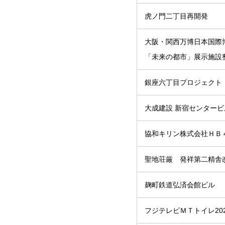
虎ノ門二丁目再開発
大阪・関西万博日本国際
「未来の都市」展示施設
銀座六丁目プロジェクト
大成建設 新宿センタービ
協和キリン株式会社ＨＢ
聖地荘厳 発祥第二精舎
麹町鉄道弘済会館ビル
フジテレビＭＴトイレ20