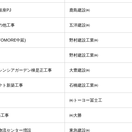
座PJ
鹿島建設㈱
の他工事
五洋建設㈱
OMORE中延)
野村建設工業㈱
野村建設工業㈱
シンシアガーデン棟是正工事
大豊建設㈱
クト新築工事
石橋建設工業㈱
㈱トーヨー冨士工
築工事
㈱大勝
物流センター増設
東急建設㈱