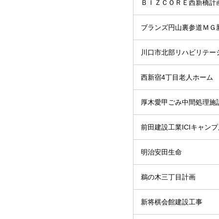
ＢＩＺＣＯＲＥ西新橋計
ブランズ円山裏参道ＭＧ
川口市北部リハビリテー
西新宿4丁目老人ホーム
厚木愛甲ごみ中間処理施
前田建設工業ICIキャン
明治安田生命
鵜の木三丁目計画
新将棋会館建設工事