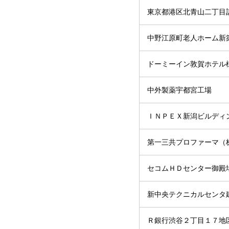
東京都港区北青山二丁目
中野江原町老人ホーム新
ドーミーイン敦賀ホテル
中外製薬宇都宮工場
ＩＮＰＥＸ新潟ビルディ
第一三共プロファーマ（
セコムＨＤセンター御殿
新中央テクニカルセンタ
Ｒ銀行渋谷２丁目１７地