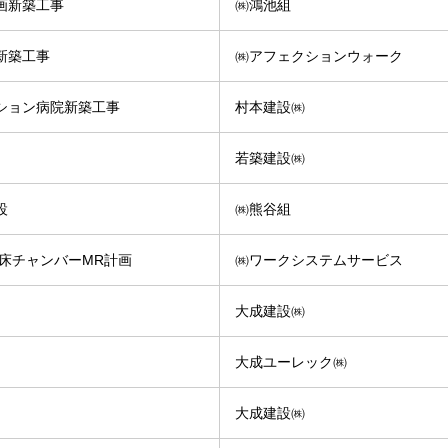
画新築工事
㈱鴻池組
新築工事
㈱アフェクションウォーク
ション病院新築工事
村本建設㈱
若築建設㈱
設
㈱熊谷組
プ床チャンバーMR計画
㈱ワークシステムサービス
大成建設㈱
大成ユーレック㈱
大成建設㈱