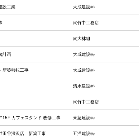
建設工業
大成建設㈱
事
㈱竹中工務店
㈱大林組
替計画
大成建設㈱
・新築移転工事
大成建設㈱
清水建設㈱
㈱竹中工務店
15F カフェスタンド 改修工事
東急建設㈱
世田谷深沢店 新築工事
五洋建設㈱