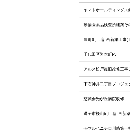
ヤマトホールディングス銀
動物医薬品検査所建築そ
豊町6丁目計画新築工事(T
千代田区岩本町PJ
アルス松戸復旧改修工事
下石神井二丁目プロジェ
慈誠会光が丘病院改修
逗子市桜山5丁目計画新
㈱マルハニチロ川崎第一