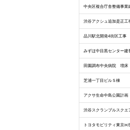
中央区複合庁舎整備事業
渋谷アクシュ追加是正工
品川駅北開発4街区工事
みずほ中目黒センター建
田園調布中央病院 増床
芝浦一丁目ビルＳ棟
アクサ生命中島公園計画
渋谷スクランブルスクエア
トヨタモビリティ東京㈱