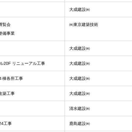
大成建設㈱
博覧会
㈱東京建築技術
整備事業
大成建設㈱
ル20F リニューアル工事
大成建設㈱
４棟各所工事
大成建設㈱
改築工事
大成建設㈱
清水建設㈱
24工事
鹿島建設㈱