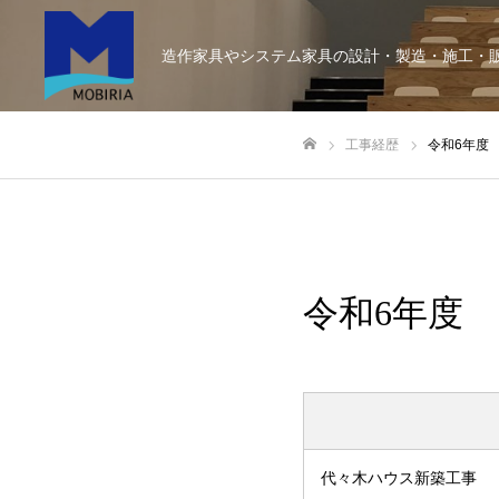
造作家具やシステム家具の設計・製造・施工・
工事経歴
令和6年度
ホーム
令和6年度
代々木ハウス新築工事