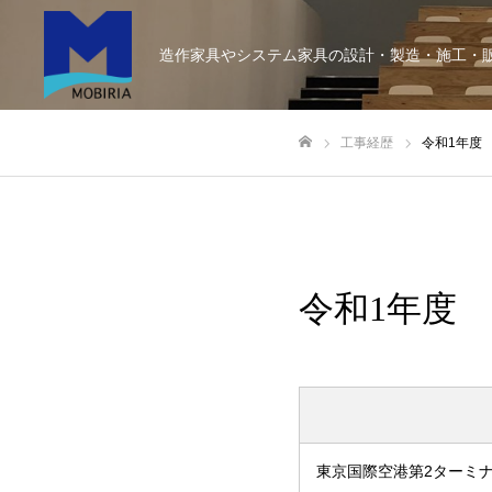
造作家具やシステム家具の設計・製造・施工・
工事経歴
令和1年度
ホーム
令和1年度
東京国際空港第2ターミナ