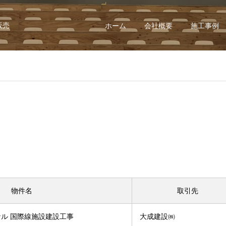
販売
ホーム
会社概要
施工事例
物件名
取引先
ル 国際線施設建設工事
大成建設㈱