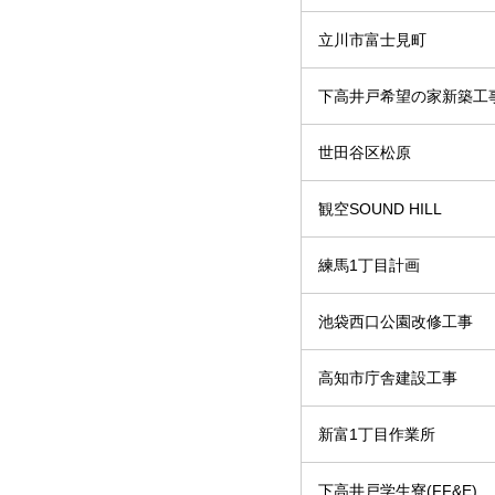
立川市富士見町
下高井戸希望の家新築工
世田谷区松原
観空SOUND HILL
練馬1丁目計画
池袋西口公園改修工事
高知市庁舎建設工事
新富1丁目作業所
下高井戸学生寮(FF&E)