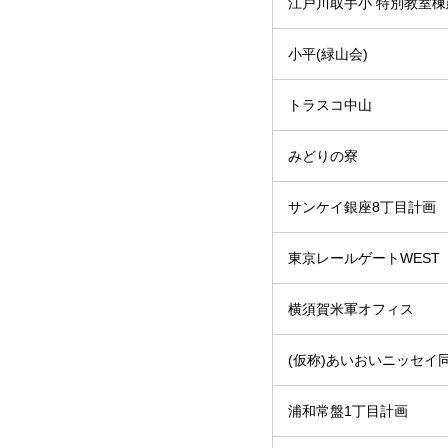
江戸川取手小 特別教室
小平(緑山会)
トラスコ中山
みどりの寮
サンケイ銀座8丁目計画
東京レールゲートWEST
横須賀米軍オフィス
(仮称)あいおいニッセイ
浦和常盤1丁目計画