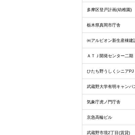
多摩区登戸計画(幼稚園)
栃木県真岡市庁舎
㈱アルビオン新生産棟建
ＡＴＪ開発センター二期
ひたち野うしくシニアPJ
武蔵野大学有明キャンパ
気象庁虎ノ門庁舎
京急高輪ビル
武蔵野市境2丁目(賃貸)