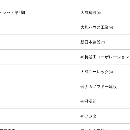
トレット第4期
大成建設㈱
大和ハウス工業㈱
新日本建設㈱
㈱長谷工コーポレーション
大成ユーレック㈱
㈱ナカノフドー建設
㈱淺沼組
㈱フジタ