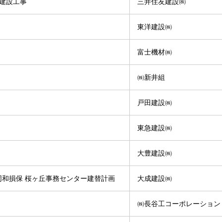
棟建設工事
三井住友建設㈱
東洋建設㈱
富士機材㈱
㈱新井組
戸田建設㈱
東急建設㈱
大豊建設㈱
同和損保 桜ヶ丘事務センター建替計画
大成建設㈱
㈱長谷工コーポレーション