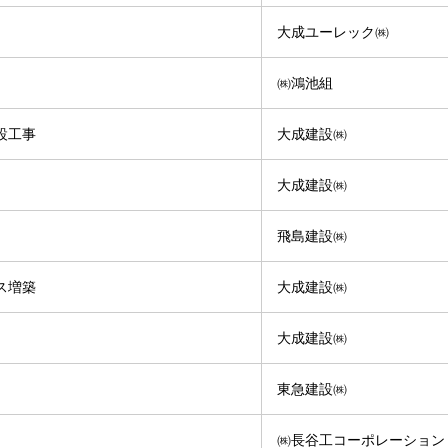
大成ユーレック㈱
㈱鴻池組
設工事
大成建設㈱
大成建設㈱
飛島建設㈱
ス増築
大成建設㈱
大成建設㈱
東急建設㈱
㈱長谷工コーポレーション