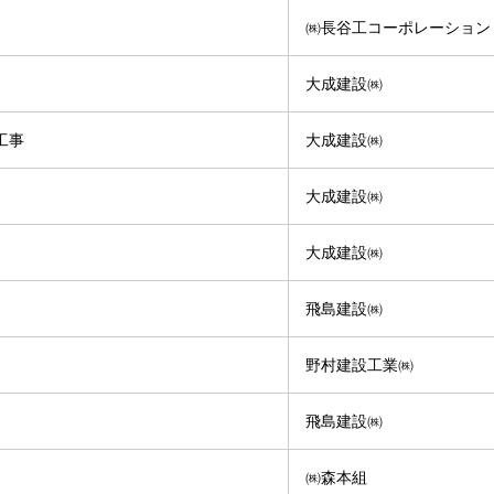
㈱長谷工コーポレーション
大成建設㈱
工事
大成建設㈱
大成建設㈱
大成建設㈱
飛島建設㈱
野村建設工業㈱
飛島建設㈱
㈱森本組