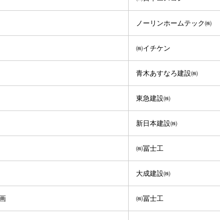
ノーリンホームテック㈱
㈱イチケン
青木あすなろ建設㈱
東急建設㈱
新日本建設㈱
㈱冨士工
大成建設㈱
画
㈱冨士工