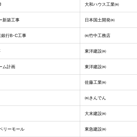
J
大和ハウス工業㈱
ー新築工事
日本国土開発㈱
銀行B･C工事
㈱竹中工務店
事
東洋建設㈱
ーム計画
東洋建設㈱
佐藤工業㈱
㈱きんでん
大末建設㈱
ベリーモール
東急建設㈱