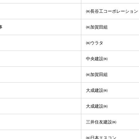
㈱長谷工コーポレーション
事
㈱加賀田組
㈱ウラタ
中央建設㈱
㈱加賀田組
大成建設㈱
大成建設㈱
三井住友建設㈱
㈱日本エスコン